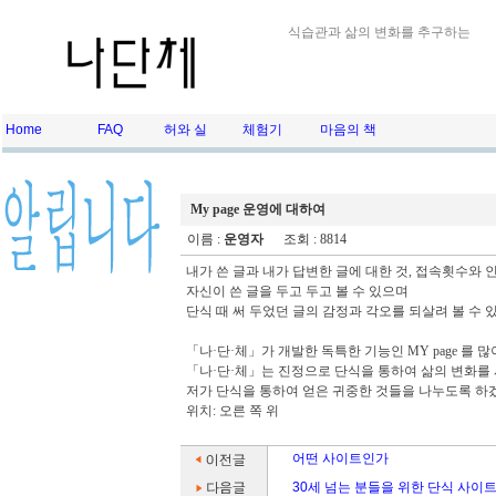
식습관과 삶의 변화를 추구하는
Home
FAQ
허와 실
체험기
마음의 책
My page 운영에 대하여
이름 :
운영자
조회 : 8814
내가 쓴 글과 내가 답변한 글에 대한 것, 접속횟수와
자신이 쓴 글을 두고 두고 볼 수 있으며
단식 때 써 두었던 글의 감정과 각오를 되살려 볼 수 
「나·단·체」가 개발한 독특한 기능인 MY page 를 
「나·단·체」는 진정으로 단식을 통하여 삶의 변화를
저가 단식을 통하여 얻은 귀중한 것들을 나누도록 하
위치: 오른 쪽 위
어떤 사이트인가
30세 넘는 분들을 위한 단식 사이